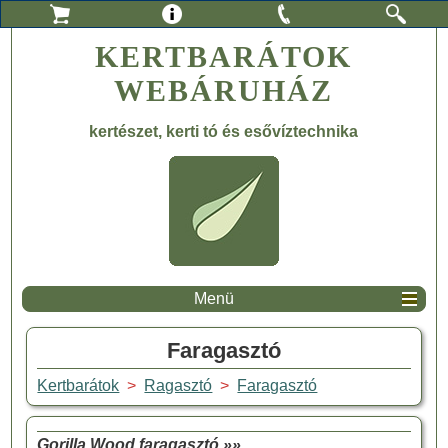
KERTBARÁTOK
WEBÁRUHÁZ
kertészet, kerti tó és esővíztechnika
Menü
Faragasztó
Kertbarátok
>
Ragasztó
>
Faragasztó
Gorilla Wood faragasztó »»