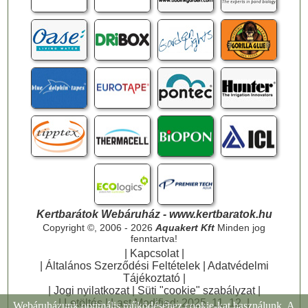
Kertbarátok Webáruház - www.kertbaratok.hu
Copyright ©, 2006 - 2026
Aquakert Kft
Minden jog
fenntartva!
|
Kapcsolat
|
|
Általános Szerződési Feltételek
|
Adatvédelmi
Tájékoztató
|
|
Jogi nyilatkozat
|
Süti "cookie" szabályzat
|
|
Letöltés
| Last Modified: 2025. 11. 12. |
Webáruházunk optimális működéséhez cookie-kat használunk. A