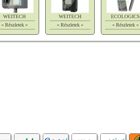
WEITECH
WEITECH
ECOLOGICS
« Részletek »
« Részletek »
« Részletek »