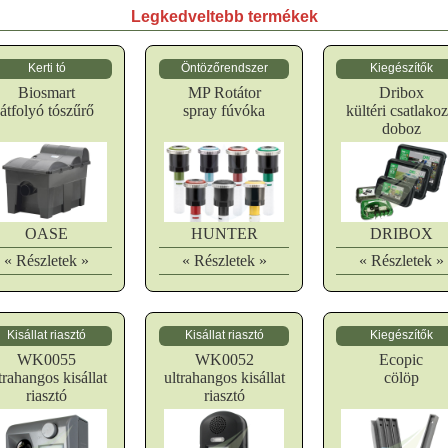
Legkedveltebb termékek
Kerti tó
Öntözőrendszer
Kiegészítők
Biosmart
MP Rotátor
Dribox
átfolyó tószűrő
spray fúvóka
kültéri csatlako
doboz
OASE
HUNTER
DRIBOX
« Részletek »
« Részletek »
« Részletek »
Kisállat riasztó
Kisállat riasztó
Kiegészítők
WK0055
WK0052
Ecopic
trahangos kisállat
ultrahangos kisállat
cölöp
riasztó
riasztó