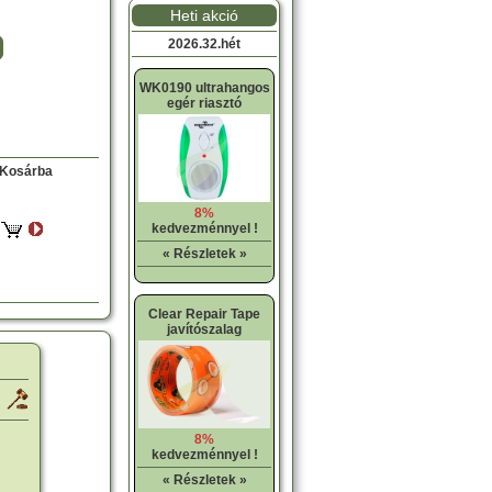
Heti akció
2026.32.hét
WK0190 ultrahangos
egér riasztó
Kosárba
8%
kedvezménnyel !
« Részletek »
Clear Repair Tape
javítószalag
8%
kedvezménnyel !
« Részletek »