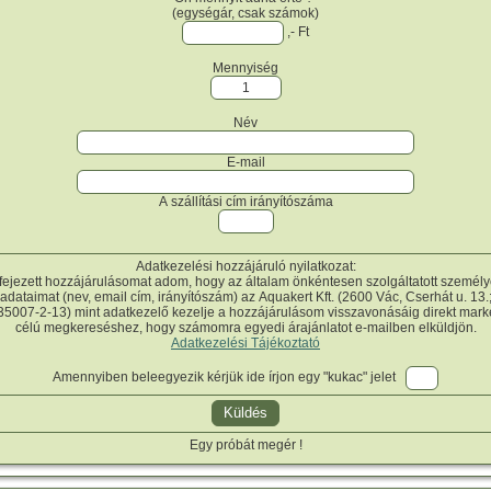
(egységár, csak számok)
,- Ft
Mennyiség
Név
E-mail
A szállítási cím irányítószáma
Adatkezelési hozzájáruló nyilatkozat:
fejezett hozzájárulásomat adom, hogy az általam önkéntesen szolgáltatott személ
adataimat (nev, email cím, irányítószám) az Aquakert Kft. (2600 Vác, Cserhát u. 13.
5007-2-13) mint adatkezelő kezelje a hozzájárulásom visszavonásáig direkt mark
célú megkereséshez, hogy számomra egyedi árajánlatot e-mailben elküldjön.
Adatkezelési Tájékoztató
Amennyiben beleegyezik kérjük ide írjon egy "kukac" jelet
Egy próbát megér !