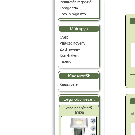
Poliuretán ragasztó
Faragasztó
Tófólia ragasztó
Műtrágya
Gyep
Virágzó növény
Zöld növény
Konyhakert
Táprúd
Kiegészítők
Kiegészítők
Legutóbb nézett
Atria beépíthető
lámpa
ul