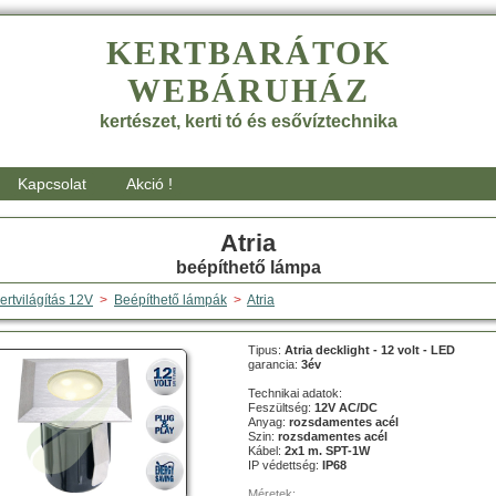
KERTBARÁTOK
WEBÁRUHÁZ
kertészet, kerti tó és esővíztechnika
Kapcsolat
Akció !
Atria
beépíthető lámpa
ertvilágítás 12V
>
Beépíthető lámpák
>
Atria
Tipus:
Atria decklight - 12 volt - LED
garancia:
3év
Technikai adatok:
Feszültség:
12V AC/DC
Anyag:
rozsdamentes acél
Szin:
rozsdamentes acél
Kábel:
2x1 m. SPT-1W
IP védettség:
IP68
Méretek: