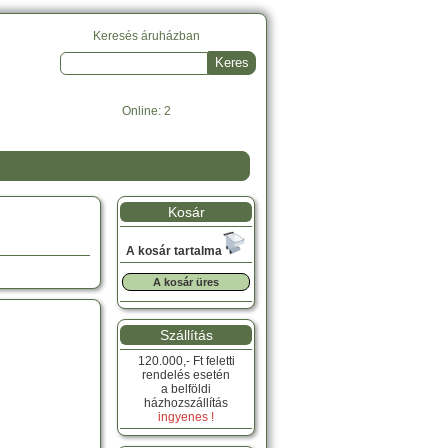
Keresés áruházban
Online: 2
Kosár
A kosár tartalma
A kosár üres
Szállítás
120.000,- Ft feletti
rendelés esetén
a belföldi
házhozszállítás
ingyenes !