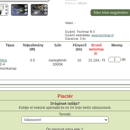
Hosssz:
42mm
Szélesség:
42mm
Magasság:
45mm
Tartozékok:
tranzformátor:
nem
Videó: -
szerelőtalp:
nem
szerelőkulcs:
nem
Gyártó: Techmar B.V.
csavarok és csatlakozók:
nem
Gyártó weboldala:
www.techmar.nl
leszúró tüske:
nem
Garancia: 3 év
Tipus
Teljesítmény
Szín
Fényerő
Bruttó
Menny.
(W)
(lm)
webshop
ár
db
Atria
0.5
melegfehér
10
15.184,- Ft
2-4
3000K
munkanap
Piactér
Drágának találja?
Küldje el nekünk ajánlatát és mi 24 órán belül válaszolunk.
Termék:
Ön mennyit adna érte ?