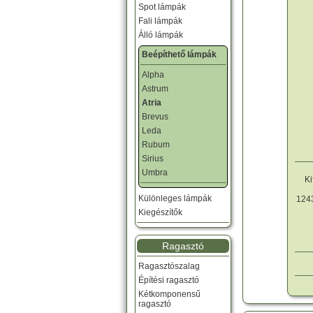
Spot lámpák
Fali lámpák
Álló lámpák
Beépíthető lámpák
Alpha
Astrum
Atria
Brevus
Leda
Rubum
Sirius
Umbra
Ki
Különleges lámpák
1243
Kiegészítők
Ragasztó
Ragasztószalag
Építési ragasztó
Kétkomponensű
ragasztó