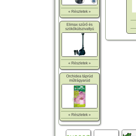
« Részletek »
Elimax szűrő és
szökőkútszivattyú
« Részletek »
Orchidea táprúd
műtrágyarúd
« Részletek »