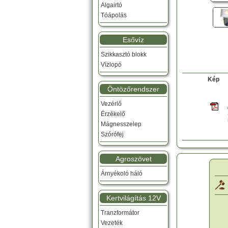
Algairtó
Tóápolás
Esővíz
Szikkasztó blokk
Vízlopó
Kép
Öntözőrendszer
Vezérlő
Érzékelő
Mágnesszelep
Szórófej
Agroszövet
Árnyékoló háló
Kertvilágítás 12V
Tranzformátor
Vezeték