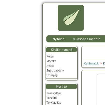
Nyitólap
A vásárlás menete
Kisállat riasztó
Kutya
Macska
Kertbarátok
>
K
Nyest
Egér, patkány
Szúnyog
Kerti tó
Tószivattyú
Tószűrő
Tó világítás