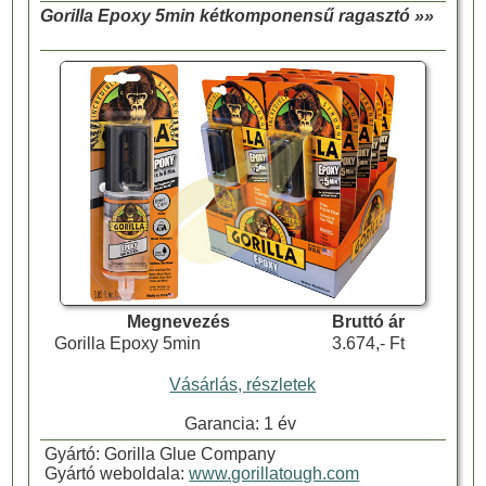
Gorilla Epoxy 5min kétkomponensű ragasztó »»
Megnevezés
Bruttó ár
Gorilla Epoxy 5min
3.674,- Ft
Vásárlás, részletek
Garancia: 1 év
Gyártó: Gorilla Glue Company
Gyártó weboldala:
www.gorillatough.com