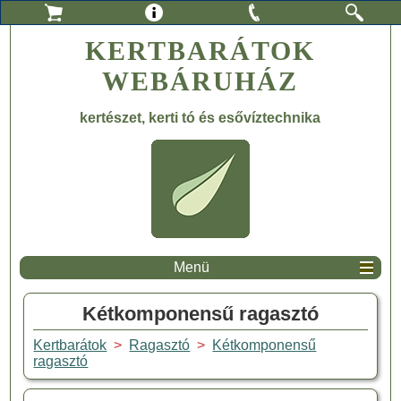
KERTBARÁTOK
WEBÁRUHÁZ
kertészet, kerti tó és esővíztechnika
Menü
Kétkomponensű ragasztó
Kertbarátok
>
Ragasztó
>
Kétkomponensű
ragasztó