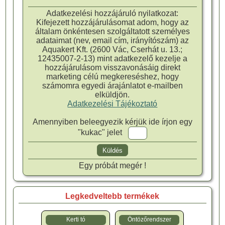
Adatkezelési hozzájáruló nyilatkozat:
Kifejezett hozzájárulásomat adom, hogy az
általam önkéntesen szolgáltatott személyes
adataimat (nev, email cím, irányítószám) az
Aquakert Kft. (2600 Vác, Cserhát u. 13.;
12435007-2-13) mint adatkezelő kezelje a
hozzájárulásom visszavonásáig direkt
marketing célú megkereséshez, hogy
számomra egyedi árajánlatot e-mailben
elküldjön.
Adatkezelési Tájékoztató
Amennyiben beleegyezik kérjük ide írjon egy
"kukac" jelet
Egy próbát megér !
Legkedveltebb termékek
Kerti tó
Öntözőrendszer