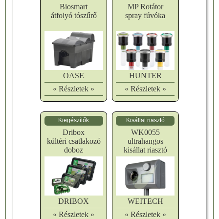
Biosmart
MP Rotátor
átfolyó tószűrő
spray fúvóka
OASE
HUNTER
« Részletek »
« Részletek »
Kiegészítők
Kisállat riasztó
Dribox
WK0055
kültéri csatlakozó
ultrahangos
doboz
kisállat riasztó
DRIBOX
WEITECH
« Részletek »
« Részletek »