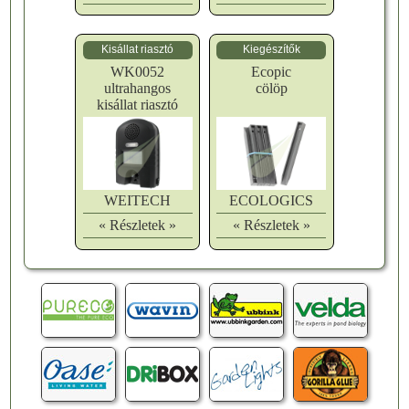
Kisállat riasztó
Kiegészítők
WK0052
Ecopic
ultrahangos
cölöp
kisállat riasztó
WEITECH
ECOLOGICS
« Részletek »
« Részletek »