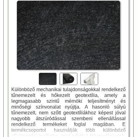
Különböző mechanikai tulajdonságokkal rendelkező
tűnemezelt és hőkezelt geotextília, amely a
legmagasabb szintű mérnöki teljesítményt és
minőségi színvonalat nyújtja. A hasonló súlyú
tűnemezelt, nem szőtt geotextíliákhoz képest jóval
nagyobb átszúródással szembeni ellenállással
rendelkező termékeket foglal magában. E
termékcsoportot használják több különböző
alkalmazási területen, mint például felvonulási utak,