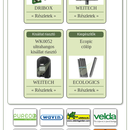
DRIBOX
WEITECH
« Részletek »
« Részletek »
Kisállat riasztó
Kiegészítők
WK0052
Ecopic
ultrahangos
cölöp
kisállat riasztó
WEITECH
ECOLOGICS
« Részletek »
« Részletek »