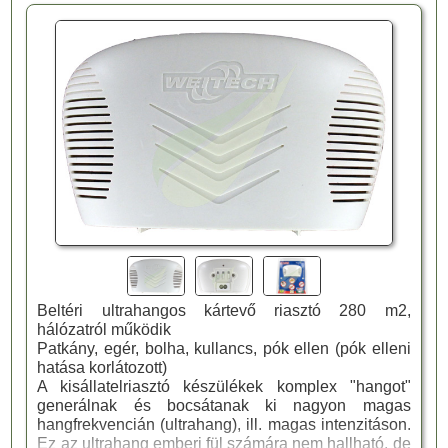
Beltéri ultrahangos kártevő riasztó 280 m2,
hálózatról működik
Patkány, egér, bolha, kullancs, pók ellen (pók elleni
hatása korlátozott)
A kisállatelriasztó készülékek komplex "hangot"
generálnak és bocsátanak ki nagyon magas
hangfrekvencián (ultrahang), ill. magas intenzitáson.
Ez az ultrahang emberi fül számára nem hallható, de