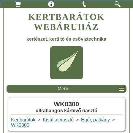
KERTBARÁTOK
WEBÁRUHÁZ
kertészet, kerti tó és esővíztechnika
Menü
WK0300
ultrahangos kártevő riasztó
Kertbarátok
>
Kisállat riasztó
>
Egér, patkány
>
WK0300