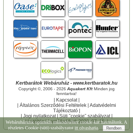
Kertbarátok Webáruház - www.kertbaratok.hu
Copyright ©, 2006 - 2026
Aquakert Kft
Minden jog
fenntartva!
|
Kapcsolat
|
|
Általános Szerződési Feltételek
|
Adatvédelmi
Tájékoztató
|
|
Jogi nyilatkozat
|
Süti "cookie" szabályzat
|
|
Letöltés
| Last Modified: 2026. 07. 15. |
Webáruházunk optimális működéséhez cookie-kat használunk. A
részletes Cookie (süti) szabályzatot
itt olvashatja
.