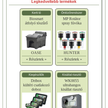
Legkedveltebb termékek
Kerti tó
Öntözőrendszer
Biosmart
MP Rotátor
átfolyó tószűrő
spray fúvóka
OASE
HUNTER
« Részletek »
« Részletek »
Kiegészítők
Kisállat riasztó
Dribox
WK0055
kültéri csatlakozó
ultrahangos
doboz
kisállat riasztó