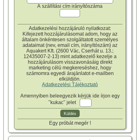
A szállítási cím irányítószáma
Adatkezelési hozzájáruló nyilatkozat:
Kifejezett hozzájárulásomat adom, hogy az
általam önkéntesen szolgáltatott személyes
adataimat (nev, email cím, irányítószám) az
Aquakert Kft. (2600 Vác, Cserhát u. 13.;
12435007-2-13) mint adatkezelő kezelje a
hozzájárulásom visszavonásáig direkt
marketing célú megkereséshez, hogy
számomra egyedi árajánlatot e-mailben
elküldjön.
Adatkezelési Tájékoztató
Amennyiben beleegyezik kérjük ide írjon egy
"kukac" jelet
Egy próbát megér !