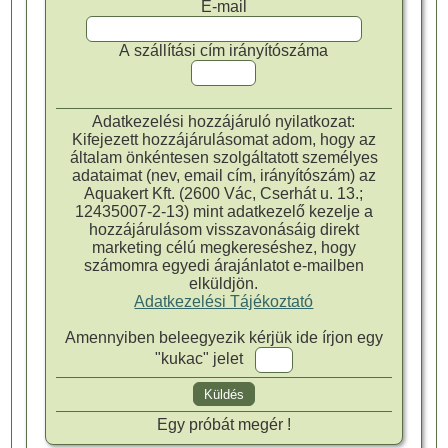
E-mail
A szállítási cím irányítószáma
Adatkezelési hozzájáruló nyilatkozat:
Kifejezett hozzájárulásomat adom, hogy az
általam önkéntesen szolgáltatott személyes
adataimat (nev, email cím, irányítószám) az
Aquakert Kft. (2600 Vác, Cserhát u. 13.;
12435007-2-13) mint adatkezelő kezelje a
hozzájárulásom visszavonásáig direkt
marketing célú megkereséshez, hogy
számomra egyedi árajánlatot e-mailben
elküldjön.
Adatkezelési Tájékoztató
Amennyiben beleegyezik kérjük ide írjon egy
"kukac" jelet
Egy próbát megér !