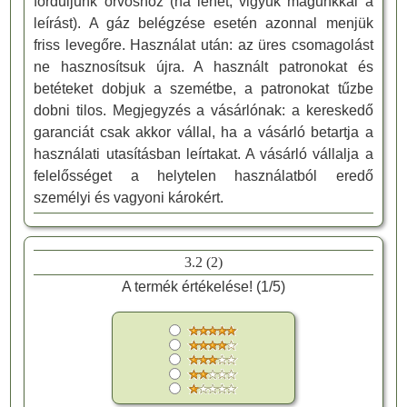
forduljunk orvoshoz (ha lehet, vigyük magunkkal a
leírást). A gáz belégzése esetén azonnal menjük
friss levegőre. Használat után: az üres csomagolást
ne hasznosítsuk újra. A használt patronokat és
betéteket dobjuk a szemétbe, a patronokat tűzbe
dobni tilos. Megjegyzés a vásárlónak: a kereskedő
garanciát csak akkor vállal, ha a vásárló betartja a
használati utasításban leírtakat. A vásárló vállalja a
felelősséget a helytelen használatból eredő
személyi és vagyoni károkért.
3.2
(
2
)
A termék értékelése! (
1
/
5
)