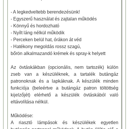
- A legkedveltebb berendezésünk!
- Egyszerű használat és zajtalan működés
- Könnyű és hordozható
- Nyílt láng nélkül működik
- Perceken belül hat, órákon át véd
- Hatékony megoldás rossz szagú,
bőrön alkalmazandó krémek és spray-k helyett
Az övtáskákban (opcionális, nem tartozék) külön
zseb van a készüléknek, a tartalék butángáz
patronoknak és a lapkáknak. A készülék minden
funkciója (beleértve a butángáz patron töltöttség
kijelzőjét) elérhető a készülék övtáskából való
eltávolítása nélkül.
Működése:
A riasztó lámpások és készülékek egyetlen