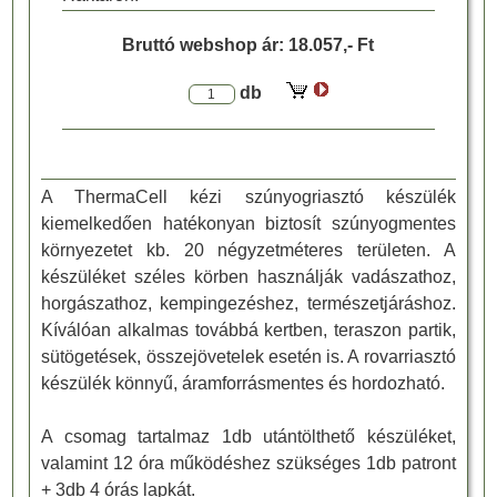
Bruttó webshop ár:
18.057,- Ft
db
A ThermaCell kézi szúnyogriasztó készülék
kiemelkedően hatékonyan biztosít szúnyogmentes
környezetet kb. 20 négyzetméteres területen. A
készüléket széles körben használják vadászathoz,
horgászathoz, kempingezéshez, természetjáráshoz.
Kíválóan alkalmas továbbá kertben, teraszon partik,
sütögetések, összejövetelek esetén is. A rovarriasztó
készülék könnyű, áramforrásmentes és hordozható.
A csomag tartalmaz 1db utántölthető készüléket,
valamint 12 óra működéshez szükséges 1db patront
+ 3db 4 órás lapkát.