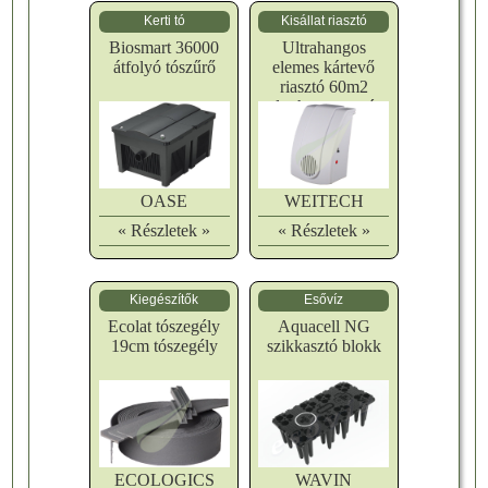
Kerti tó
Kisállat riasztó
Biosmart 36000
Ultrahangos
átfolyó tószűrő
elemes kártevő
riasztó 60m2
ultrahangos egér
riasztó
OASE
WEITECH
« Részletek »
« Részletek »
Kiegészítők
Esővíz
Ecolat tószegély
Aquacell NG
19cm tószegély
szikkasztó blokk
ECOLOGICS
WAVIN