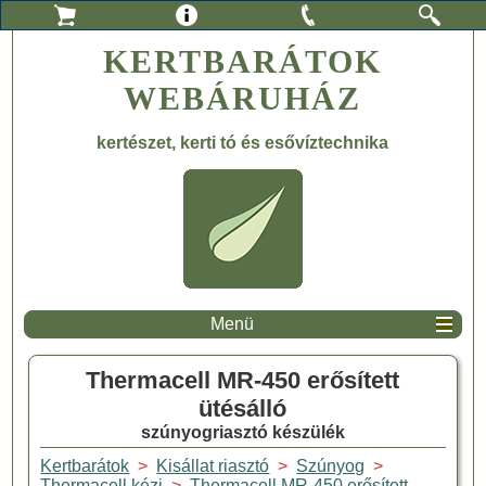
KERTBARÁTOK
WEBÁRUHÁZ
kertészet, kerti tó és esővíztechnika
Menü
Thermacell MR-450 erősített
ütésálló
szúnyogriasztó készülék
Kertbarátok
>
Kisállat riasztó
>
Szúnyog
>
Thermacell kézi
>
Thermacell MR-450 erősített