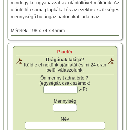
mindegyike ugyanazzal az utántöltővel működik. Az
utántöltő csomag lapkákat és az ezekhez szükséges
mennyiségű butángáz partonokat tartalmaz.
Méretek: 198 x 74 x 45mm
Piactér
Drágának találja?
Küldje el nekünk ajánlatát és mi 24 órán
belül válaszolunk.
Ön mennyit adna érte ?
(egységár, csak számok)
,- Ft
Mennyiség
Név