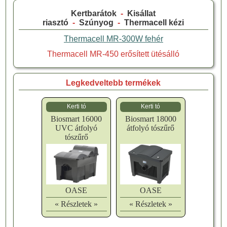
Kertbarátok
-
Kisállat
riasztó
-
Szúnyog
-
Thermacell kézi
Thermacell MR-300W fehér
Thermacell MR-450 erősített ütésálló
Legkedveltebb termékek
Kerti tó
Kerti tó
Biosmart 16000
Biosmart 18000
UVC átfolyó
átfolyó tószűrő
tószűrő
OASE
OASE
« Részletek »
« Részletek »