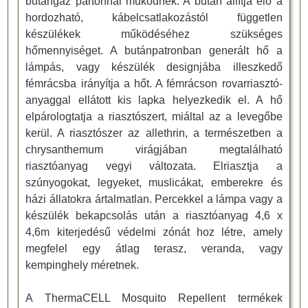
butángáz partonnal működnek. A bután állítja elő a
hordozható, kábelcsatlakozástól független
készülékek működéséhez szükséges
hőmennyiséget. A butánpatronban generált hő a
lámpás, vagy készülék designjába illeszkedő
fémrácsba irányítja a hőt. A fémrácson rovarriasztó-
anyaggal ellátott kis lapka helyezkedik el. A hő
elpárologtatja a riasztószert, miáltal az a levegőbe
kerül. A riasztószer az allethrin, a természetben a
chrysanthemum virágjában megtalálható
riasztóanyag vegyi változata. Elriasztja a
szúnyogokat, legyeket, muslicákat, emberekre és
házi állatokra ártalmatlan. Percekkel a lámpa vagy a
készülék bekapcsolás után a riasztóanyag 4,6 x
4,6m kiterjedésű védelmi zónát hoz létre, amely
megfelel egy átlag terasz, veranda, vagy
kempinghely méretnek.
A ThermaCELL Mosquito Repellent termékek