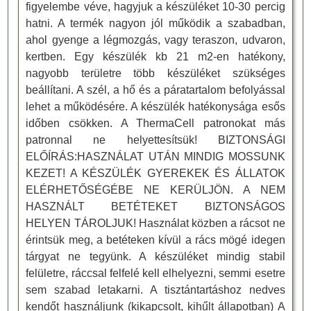
figyelembe véve, hagyjuk a készüléket 10-30 percig
hatni. A termék nagyon jól működik a szabadban,
ahol gyenge a légmozgás, vagy teraszon, udvaron,
kertben. Egy készülék kb 21 m2-en hatékony,
nagyobb területre több készüléket szükséges
beállítani. A szél, a hő és a páratartalom befolyással
lehet a működésére. A készülék hatékonysága esős
időben csökken. A ThermaCell patronokat más
patronnal ne helyettesítsük! BIZTONSÁGI
ELŐÍRÁS:HASZNÁLAT UTÁN MINDIG MOSSUNK
KEZET! A KÉSZÜLÉK GYEREKEK ÉS ÁLLATOK
ELÉRHETŐSÉGÉBE NE KERÜLJÖN. A NEM
HASZNÁLT BETÉTEKET BIZTONSÁGOS
HELYEN TÁROLJUK! Használat közben a rácsot ne
érintsük meg, a betéteken kívül a rács mögé idegen
tárgyat ne tegyünk. A készüléket mindig stabil
felületre, ráccsal felfelé kell elhelyezni, semmi esetre
sem szabad letakarni. A tisztántartáshoz nedves
kendőt használjunk (kikapcsolt, kihűlt állapotban) A