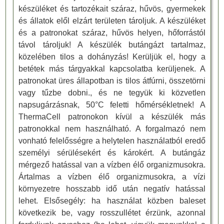
készüléket és tartozékait száraz, hűvös, gyermekek
és állatok elől elzárt területen tároljuk. A készüléket
és a patronokat száraz, hűvös helyen, hőforrástól
távol tároljuk! A készülék butángázt tartalmaz,
közelében tilos a dohányzás! Kerüljük el, hogy a
betétek más tárgyakkal kapcsolatba kerüljenek. A
patronokat üres állapotban is tilos átfúrni, összetörni
vagy tűzbe dobni., és ne tegyük ki közvetlen
napsugárzásnak, 50°C feletti hőmérsékletnek! A
ThermaCell patronokon kívül a készülék más
patronokkal nem használható. A forgalmazó nem
vonható felelősségre a helytelen használatból eredő
személyi sérülésekért és károkért. A butángáz
mérgező hatással van a vízben élő organizmusokra.
Ártalmas a vízben élő organizmusokra, a vízi
környezetre hosszabb idő után negatív hatással
lehet. Elsősegély: ha használat közben baleset
következik be, vagy rosszullétet érzünk, azonnal