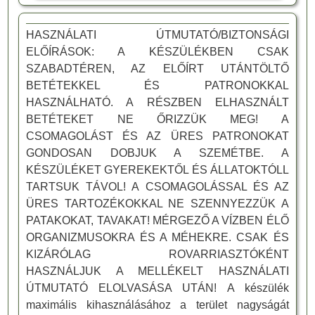
HASZNÁLATI ÚTMUTATÓ/BIZTONSÁGI
ELŐÍRÁSOK: A KÉSZÜLÉKBEN CSAK
SZABADTÉREN, AZ ELŐÍRT UTÁNTÖLTŐ
BETÉTEKKEL ÉS PATRONOKKAL
HASZNÁLHATÓ. A RÉSZBEN ELHASZNÁLT
BETÉTEKET NE ŐRIZZÜK MEG! A
CSOMAGOLÁST ÉS AZ ÜRES PATRONOKAT
GONDOSAN DOBJUK A SZEMÉTBE. A
KÉSZÜLÉKET GYEREKEKTŐL ÉS ÁLLATOKTÓLL
TARTSUK TÁVOL! A CSOMAGOLÁSSAL ÉS AZ
ÜRES TARTOZÉKOKKAL NE SZENNYEZZÜK A
PATAKOKAT, TAVAKAT! MÉRGEZŐ A VÍZBEN ÉLŐ
ORGANIZMUSOKRA ÉS A MÉHEKRE. CSAK ÉS
KIZÁRÓLAG ROVARRIASZTÓKÉNT
HASZNÁLJUK A MELLÉKELT HASZNÁLATI
ÚTMUTATÓ ELOLVASÁSA UTÁN! A készülék
maximális kihasználásához a terület nagyságát