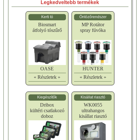
Legkedveltebb termékek
Kerti tó
Öntözőrendszer
Biosmart
MP Rotátor
átfolyó tószűrő
spray fúvóka
OASE
HUNTER
« Részletek »
« Részletek »
Kiegészítők
Kisállat riasztó
Dribox
WK0055
kültéri csatlakozó
ultrahangos
doboz
kisállat riasztó