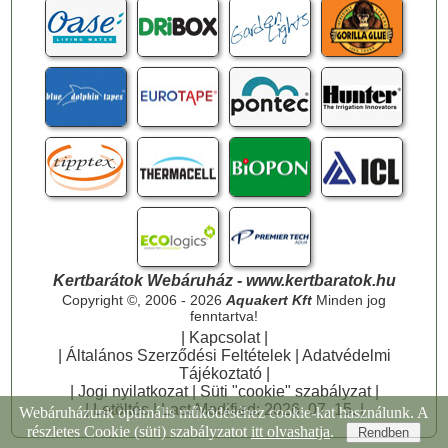
Kertbarátok Webáruház - www.kertbaratok.hu
Copyright ©, 2006 - 2026
Aquakert Kft
Minden jog
fenntartva!
|
Kapcsolat
|
|
Általános Szerződési Feltételek
|
Adatvédelmi
Tájékoztató
|
|
Jogi nyilatkozat
|
Süti "cookie" szabályzat
|
|
Letöltés
| Last Modified: 2026. 07. 15. |
Webáruházunk optimális működéséhez cookie-kat használunk. A
részletes Cookie (süti) szabályzatot
itt olvashatja
.