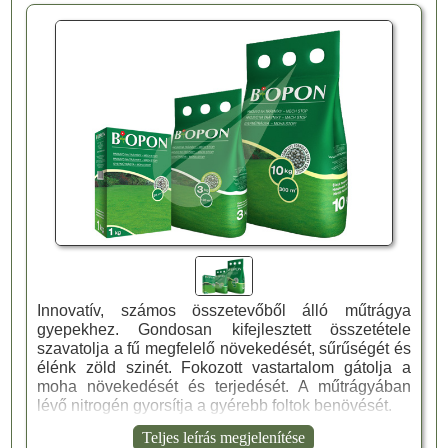
Innovatív, számos összetevőből álló műtrágya
gyepekhez. Gondosan kifejlesztett összetétele
szavatolja a fű megfelelő növekedését, sűrűségét és
élénk zöld szinét. Fokozott vastartalom gátolja a
moha növekedését és terjedését. A műtrágyában
lévő nitrogén gyorsítja a gyérebb foltok benövését.