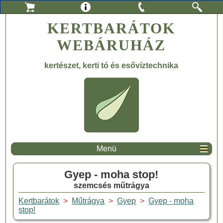
KERTBARÁTOK
WEBÁRUHÁZ
kertészet, kerti tó és esővíztechnika
Menü
Gyep - moha stop!
szemcsés műtrágya
Kertbarátok
>
Műtrágya
>
Gyep
>
Gyep - moha
stop!