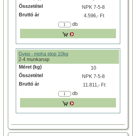
NPK 7-5-8
4.596,- Ft
db
Gyep - moha stop 10kg
2-4 munkanap
10
NPK 7-5-8
11.811,- Ft
db