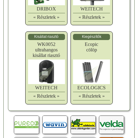
DRIBOX
WEITECH
« Részletek »
« Részletek »
Kisállat riasztó
Kiegészítők
WK0052
Ecopic
ultrahangos
cölöp
kisállat riasztó
WEITECH
ECOLOGICS
« Részletek »
« Részletek »