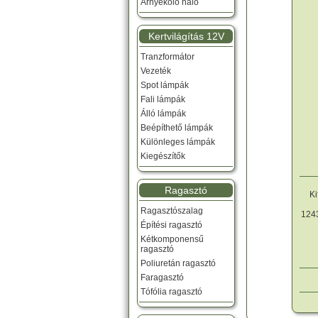
Árnyékoló háló
Kertvilágítás 12V
Tranzformátor
Vezeték
Spot lámpák
Fali lámpák
Álló lámpák
Beépíthető lámpák
Különleges lámpák
Kiegészítők
Ragasztó
Ki
Ragasztószalag
1243
Építési ragasztó
Kétkomponensű
ragasztó
Poliuretán ragasztó
Faragasztó
Tófólia ragasztó