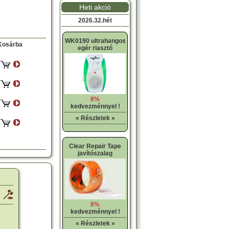
Heti akció
2026.32.hét
WK0190 ultrahangos
osárba
egér riasztó
8%
kedvezménnyel !
« Részletek »
Clear Repair Tape
javítószalag
8%
kedvezménnyel !
« Részletek »