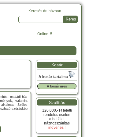
Keresés áruházban
Online: 5
Kosár
A kosár tartalma
A kosár üres
mítés, családi ház
ítmények, valamint
Szállítás
 alkalmas. Széles
lyozható szóráskép
120.000,- Ft feletti
rendelés esetén
a belföldi
házhozszállítás
ingyenes !