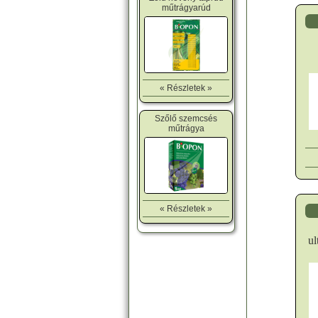
műtrágyarúd
« Részletek »
Szőlő szemcsés
műtrágya
« Részletek »
ul