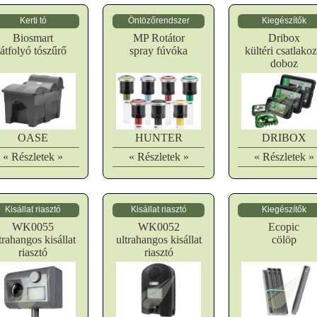
Kerti tó
Öntözőrendszer
Kiegészítők
Biosmart
MP Rotátor
Dribox
átfolyó tószűrő
spray fúvóka
kültéri csatlako
doboz
OASE
HUNTER
DRIBOX
« Részletek »
« Részletek »
« Részletek »
Kisállat riasztó
Kisállat riasztó
Kiegészítők
WK0055
WK0052
Ecopic
trahangos kisállat
ultrahangos kisállat
cölöp
riasztó
riasztó