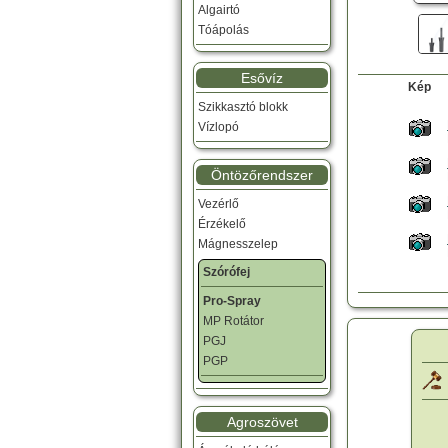
Algairtó
Tóápolás
Esővíz
Kép
Szikkasztó blokk
Vízlopó
Öntözőrendszer
Vezérlő
Érzékelő
Mágnesszelep
Szórófej
Pro-Spray
MP Rotátor
PGJ
PGP
Agroszövet