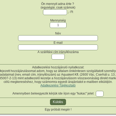
Ön mennyit adna érte ?
(egységár, csak számok)
,- Ft
Mennyiség
Név
E-mail
A szállítási cím irányítószáma
Adatkezelési hozzájáruló nyilatkozat:
fejezett hozzájárulásomat adom, hogy az általam önkéntesen szolgáltatott személ
adataimat (nev, email cím, irányítószám) az Aquakert Kft. (2600 Vác, Cserhát u. 13.
5007-2-13) mint adatkezelő kezelje a hozzájárulásom visszavonásáig direkt mark
célú megkereséshez, hogy számomra egyedi árajánlatot e-mailben elküldjön.
Adatkezelési Tájékoztató
Amennyiben beleegyezik kérjük ide írjon egy "kukac" jelet
Egy próbát megér !