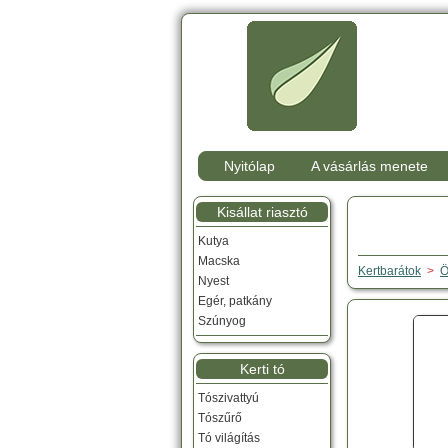
Nyitólap
A vásárlás menete
Kisállat riasztó
Kutya
Macska
Kertbarátok
>
Ö
Nyest
Egér, patkány
Szúnyog
Kerti tó
Tószivattyú
Tószűrő
Tó világítás