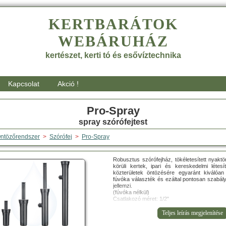
KERTBARÁTOK
WEBÁRUHÁZ
kertészet, kerti tó és esővíztechnika
Kapcsolat
Akció !
Pro-Spray
spray szórófejtest
ntözőrendszer
>
Szórófej
>
Pro-Spray
Robusztus szórófejház, tökéletesített nyaktö
körüli kertek, ipari és kereskedelmi létes
közterületek öntözésére egyaránt kiválóan
fúvóka választék és ezáltal pontosan szabá
jellemzi.
(fúvóka nélkül)
Csatlakozó méret: 1/2"