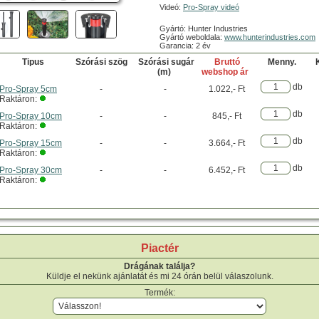
Videó:
Pro-Spray videó
Gyártó: Hunter Industries
Gyártó weboldala:
www.hunterindustries.com
Garancia: 2 év
Tipus
Szórási szög
Szórási sugár
Bruttó
Menny.
K
(m)
webshop ár
db
Pro-Spray 5cm
-
-
1.022,- Ft
Raktáron:
db
Pro-Spray 10cm
-
-
845,- Ft
Raktáron:
db
Pro-Spray 15cm
-
-
3.664,- Ft
Raktáron:
db
Pro-Spray 30cm
-
-
6.452,- Ft
Raktáron:
Piactér
Drágának találja?
Küldje el nekünk ajánlatát és mi 24 órán belül válaszolunk.
Termék: