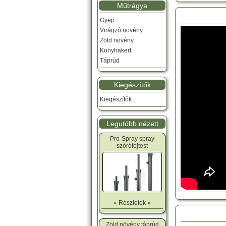
Műtrágya
Gyep
Virágzó növény
Zöld növény
Konyhakert
Táprúd
Kiegészítők
Kiegészítők
Legutóbb nézett
Pro-Spray spray
szórófejtest
« Részletek »
Zöld növény táprúd