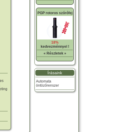
PGP rotoros szórófej
18%
kedvezménnyel !
« Részletek »
Írásaink
yes
Automata
;
öntözőrenszer
eting