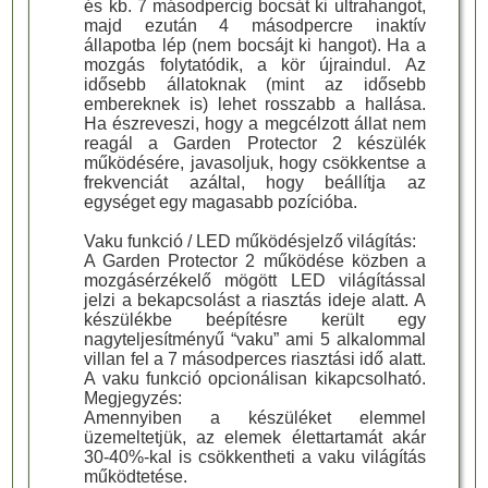
és kb. 7 másodpercig bocsát ki ultrahangot,
majd ezután 4 másodpercre inaktív
állapotba lép (nem bocsájt ki hangot). Ha a
mozgás folytatódik, a kör újraindul. Az
idősebb állatoknak (mint az idősebb
embereknek is) lehet rosszabb a hallása.
Ha észreveszi, hogy a megcélzott állat nem
reagál a Garden Protector 2 készülék
működésére, javasoljuk, hogy csökkentse a
frekvenciát azáltal, hogy beállítja az
egységet egy magasabb pozícióba.
Vaku funkció / LED működésjelző világítás:
A Garden Protector 2 működése közben a
mozgásérzékelő mögött LED világítással
jelzi a bekapcsolást a riasztás ideje alatt. A
készülékbe beépítésre került egy
nagyteljesítményű “vaku” ami 5 alkalommal
villan fel a 7 másodperces riasztási idő alatt.
A vaku funkció opcionálisan kikapcsolható.
Megjegyzés:
Amennyiben a készüléket elemmel
üzemeltetjük, az elemek élettartamát akár
30-40%-kal is csökkentheti a vaku világítás
működtetése.