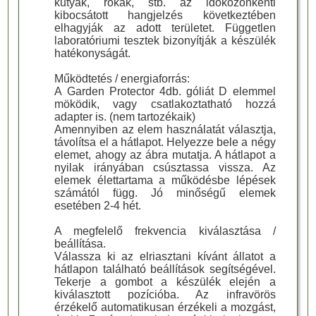
kutyák, rókák, stb. az időközönkénti
kibocsátott hangjelzés következtében
elhagyják az adott területet. Független
laboratóriumi tesztek bizonyítják a készülék
hatékonyságát.
Működtetés / energiaforrás:
A Garden Protector 4db. góliát D elemmel
möködik, vagy csatlakoztatható hozzá
adapter is. (nem tartozékaik)
Amennyiben az elem használatát választja,
távolítsa el a hátlapot. Helyezze bele a négy
elemet, ahogy az ábra mutatja. A hátlapot a
nyilak irányában csúsztassa vissza. Az
elemek élettartama a működésbe lépések
számától függ. Jó minőségű elemek
esetében 2-4 hét.
A megfelelő frekvencia kiválasztása /
beállítása.
Válassza ki az elriasztani kívánt állatot a
hátlapon található beállítások segítségével.
Tekerje a gombot a készülék elején a
kiválasztott pozícióba. Az infravörös
érzékelő automatikusan érzékeli a mozgást,