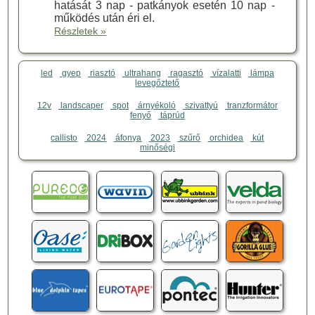
hatását 3 nap - patkányok esetén 10 nap -
működés után éri el.
Részletek »
led
gyep
riasztó
ultrahang
ragasztó
vízalatti
lámpa
levegőztető
12v
landscaper
spot
árnyékoló
szivattyú
tranzformátor
fenyő
táprúd
callisto
2024
áfonya
2023
szűrő
orchidea
kút
minőségi