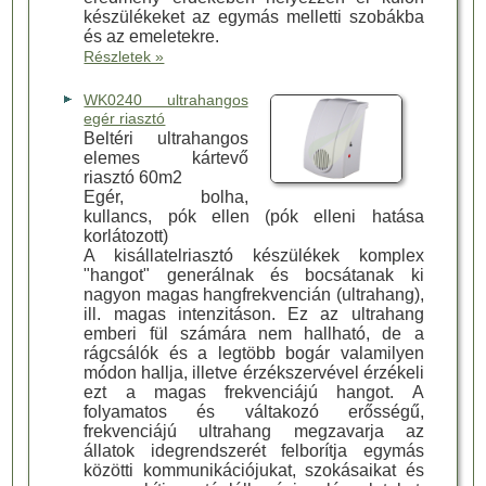
készülékeket az egymás melletti szobákba
és az emeletekre.
Részletek »
WK0240 ultrahangos
egér riasztó
Beltéri ultrahangos
elemes kártevő
riasztó 60m2
Egér, bolha,
kullancs, pók ellen (pók elleni hatása
korlátozott)
A kisállatelriasztó készülékek komplex
"hangot" generálnak és bocsátanak ki
nagyon magas hangfrekvencián (ultrahang),
ill. magas intenzitáson. Ez az ultrahang
emberi fül számára nem hallható, de a
rágcsálók és a legtöbb bogár valamilyen
módon hallja, illetve érzékszervével érzékeli
ezt a magas frekvenciájú hangot. A
folyamatos és váltakozó erősségű,
frekvenciájú ultrahang megzavarja az
állatok idegrendszerét felborítja egymás
közötti kommunikációjukat, szokásaikat és