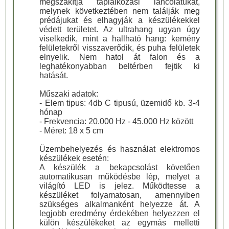
megszakítja táplálkozási láncolatukat,
melynek következtében nem találják meg
prédájukat és elhagyják a készülékekkel
védett területet. Az ultrahang ugyan úgy
viselkedik, mint a hallható hang: kemény
felületekről visszaverődik, és puha felületek
elnyelik. Nem hatol át falon és a
leghatékonyabban beltérben fejtik ki
hatását.
Műszaki adatok:
- Elem tipus: 4db C tipusú, üzemidő kb. 3-4
hónap
- Frekvencia: 20.000 Hz - 45.000 Hz között
- Méret: 18 x 5 cm
Üzembehelyezés és használat elektromos
készülékek esetén:
A készülék a bekapcsolást követően
automatikusan működésbe lép, melyet a
világító LED is jelez. Működtesse a
készüléket folyamatosan, amennyiben
szükséges alkalmanként helyezze át. A
legjobb eredmény érdekében helyezzen el
külön készülékeket az egymás melletti