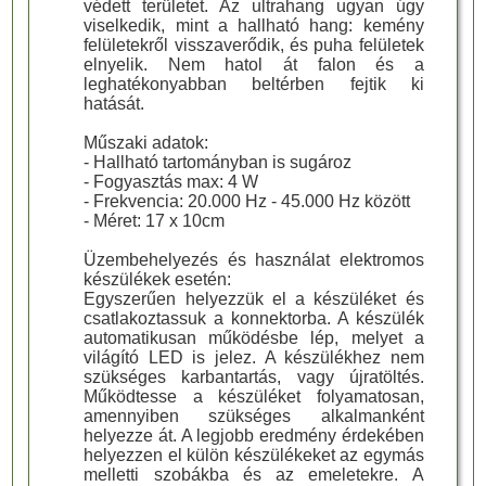
védett területet. Az ultrahang ugyan úgy
viselkedik, mint a hallható hang: kemény
felületekről visszaverődik, és puha felületek
elnyelik. Nem hatol át falon és a
leghatékonyabban beltérben fejtik ki
hatását.
Műszaki adatok:
- Hallható tartományban is sugároz
- Fogyasztás max: 4 W
- Frekvencia: 20.000 Hz - 45.000 Hz között
- Méret: 17 x 10cm
Üzembehelyezés és használat elektromos
készülékek esetén:
Egyszerűen helyezzük el a készüléket és
csatlakoztassuk a konnektorba. A készülék
automatikusan működésbe lép, melyet a
világító LED is jelez. A készülékhez nem
szükséges karbantartás, vagy újratöltés.
Működtesse a készüléket folyamatosan,
amennyiben szükséges alkalmanként
helyezze át. A legjobb eredmény érdekében
helyezzen el külön készülékeket az egymás
melletti szobákba és az emeletekre. A