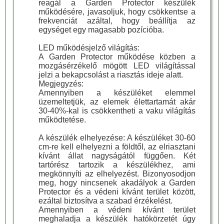
reagál a Garden Protector készülék
működésére, javasoljuk, hogy csökkentse a
frekvenciát azáltal, hogy beállítja az
egységet egy magasabb pozícióba.
LED működésjelző világítás:
A Garden Protector működése közben a
mozgásérzékelő mögött LED világítással
jelzi a bekapcsolást a riasztás ideje alatt.
Megjegyzés:
Amennyiben a készüléket elemmel
üzemeltetjük, az elemek élettartamát akár
30-40%-kal is csökkentheti a vaku világítás
működtetése.
A készülék elhelyezése: A készüléket 30-60
cm-re kell elhelyezni a földtől, az elriasztani
kívánt állat nagyságától függően. Két
tartórész tartozik a készülékhez, ami
megkönnyíti az elhelyezést. Bizonyosodjon
meg, hogy nincsenek akadályok a Garden
Protector és a védeni kívánt terület között,
ezáltal biztosítva a szabad érzékelést.
Amennyiben a védeni kívánt terület
meghaladja a készülék hatókörzetét úgy