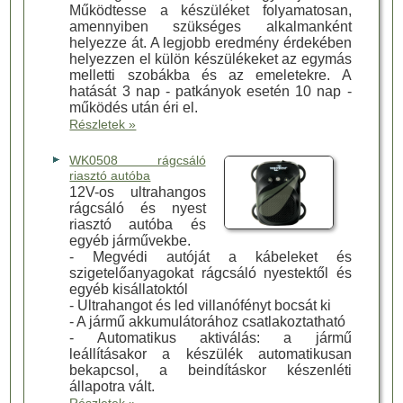
Működtesse a készüléket folyamatosan,
amennyiben szükséges alkalmanként
helyezze át. A legjobb eredmény érdekében
helyezzen el külön készülékeket az egymás
melletti szobákba és az emeletekre. A
hatását 3 nap - patkányok esetén 10 nap -
működés után éri el.
Részletek »
WK0508 rágcsáló
riasztó autóba
12V-os ultrahangos
rágcsáló és nyest
riasztó autóba és
egyéb járművekbe.
- Megvédi autóját a kábeleket és
szigetelőanyagokat rágcsáló nyestektől és
egyéb kisállatoktól
- Ultrahangot és led villanófényt bocsát ki
- A jármű akkumulátorához csatlakoztatható
- Automatikus aktiválás: a jármű
leállításakor a készülék automatikusan
bekapcsol, a beindításkor készenléti
állapotra vált.