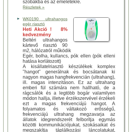
szobákba és az emeletekre.
Részletek »
WK0190 ultrahangos
egér riasztó
Heti Akció ! 8%
kedvezmény
Beltéri ultrahangos
kártevő riasztó 90
m2, hálózatról működik
Egér, bolha, kullancs, pók ellen (pók elleni
hatása korlátozott)
A kisállatelriasztó készülékek komplex
"hangot" generálnak és bocsátanak ki
nagyon magas hangfrekvencián (ultrahang),
ill. magas intenzitáson. Ez az ultrahang
emberi fül számára nem hallható, de a
rágcsálók és a legtöbb bogár valamilyen
módon hallja, illetve érzékszervével érzékeli
ezt a magas frekvenciájú hangot. A
folyamatos és váltakozó erősségű,
frekvenciájú ultrahang megzavarja az
állatok idegrendszerét felborítja egymás
közötti kommunikációjukat, szokásaikat és
megszakítja táplálkozási láncolatukat,