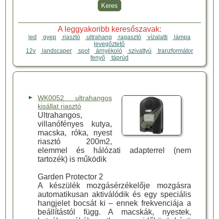
A leggyakoribb keresőszavak:
led
gyep
riasztó
ultrahang
ragasztó
vízalatti
lámpa
levegőztető
12v
landscaper
spot
árnyékoló
szivattyú
tranzformátor
fenyő
táprúd
WK0052 ultrahangos
kisállat riasztó
Ultrahangos,
villanófényes kutya,
macska, róka, nyest
riasztó 200m2,
elemmel és hálózati adapterrel (nem
tartozék) is működik
Garden Protector 2
A készülék mozgásérzékelője mozgásra
automatikusan aktiválódik és egy speciális
hangjelet bocsát ki – ennek frekvenciája a
beállítástól függ. A macskák, nyestek,