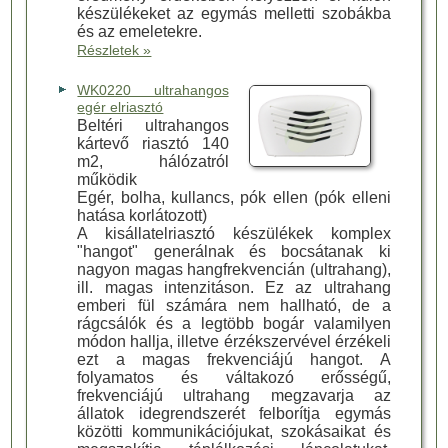
készülékeket az egymás melletti szobákba
és az emeletekre.
Részletek »
WK0220 ultrahangos
egér elriasztó
Beltéri ultrahangos
kártevő riasztó 140
m2, hálózatról
működik
Egér, bolha, kullancs, pók ellen (pók elleni
hatása korlátozott)
A kisállatelriasztó készülékek komplex
"hangot" generálnak és bocsátanak ki
nagyon magas hangfrekvencián (ultrahang),
ill. magas intenzitáson. Ez az ultrahang
emberi fül számára nem hallható, de a
rágcsálók és a legtöbb bogár valamilyen
módon hallja, illetve érzékszervével érzékeli
ezt a magas frekvenciájú hangot. A
folyamatos és váltakozó erősségű,
frekvenciájú ultrahang megzavarja az
állatok idegrendszerét felborítja egymás
közötti kommunikációjukat, szokásaikat és