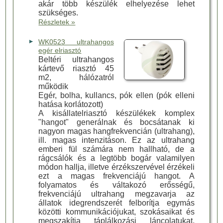
akár több készülék elhelyezése lehet
szükséges.
Részletek »
WK0523 ultrahangos
egér elriasztó
Beltéri ultrahangos
kártevő riasztó 45
m2, hálózatról
működik
Egér, bolha, kullancs, pók ellen (pók elleni
hatása korlátozott)
A kisállatelriasztó készülékek komplex
"hangot" generálnak és bocsátanak ki
nagyon magas hangfrekvencián (ultrahang),
ill. magas intenzitáson. Ez az ultrahang
emberi fül számára nem hallható, de a
rágcsálók és a legtöbb bogár valamilyen
módon hallja, illetve érzékszervével érzékeli
ezt a magas frekvenciájú hangot. A
folyamatos és váltakozó erősségű,
frekvenciájú ultrahang megzavarja az
állatok idegrendszerét felborítja egymás
közötti kommunikációjukat, szokásaikat és
megszakítja táplálkozási láncolatukat,