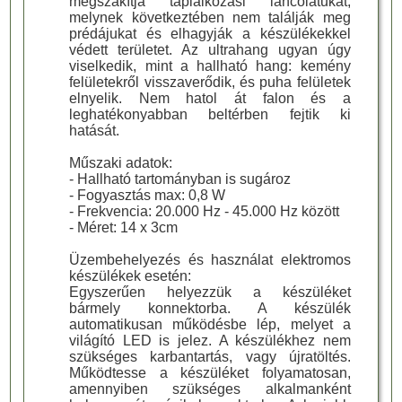
megszakítja táplálkozási láncolatukat,
melynek következtében nem találják meg
prédájukat és elhagyják a készülékekkel
védett területet. Az ultrahang ugyan úgy
viselkedik, mint a hallható hang: kemény
felületekről visszaverődik, és puha felületek
elnyelik. Nem hatol át falon és a
leghatékonyabban beltérben fejtik ki
hatását.
Műszaki adatok:
- Hallható tartományban is sugároz
- Fogyasztás max: 0,8 W
- Frekvencia: 20.000 Hz - 45.000 Hz között
- Méret: 14 x 3cm
Üzembehelyezés és használat elektromos
készülékek esetén:
Egyszerűen helyezzük a készüléket
bármely konnektorba. A készülék
automatikusan működésbe lép, melyet a
világító LED is jelez. A készülékhez nem
szükséges karbantartás, vagy újratöltés.
Működtesse a készüléket folyamatosan,
amennyiben szükséges alkalmanként