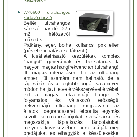
Részletek »
WK0600 ultrahangos
kártevő riasztó
Beltéri ultrahangos
kártevő riasztó 325
m2, hálózatról
működik
Patkány, egér, bolha, kullancs, pók ellen
(pók elleni hatása korlátozott)
A kisállatelriasztó készülékek komplex
"hangot" generálnak és bocsátanak ki
nagyon magas hangfrekvencián (ultrahang),
ill. magas intenzitáson. Ez az ultrahang
emberi fül számára nem hallható, de a
rágcsálók és a legtöbb bogár valamilyen
módon hallja, illetve érzékszervével érzékeli
ezt a magas frekvenciájú hangot. A
folyamatos és váltakozó erősségű,
frekvenciájú ultrahang megzavarja az
állatok idegrendszerét felborítja egymás
közötti kommunikációjukat, szokásaikat és
megszakítja táplálkozási láncolatukat,
melynek következtében nem találják meg
prédájukat és elhagyják a készülékekkel