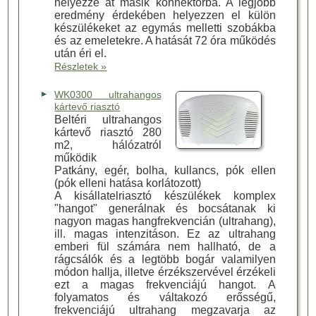
helyezze át másik konnektorba. A legjobb
eredmény érdekében helyezzen el külön
készülékeket az egymás melletti szobákba
és az emeletekre. A hatását 72 óra működés
után éri el.
Részletek »
WK0300 ultrahangos
kártevő riasztó
Beltéri ultrahangos
kártevő riasztó 280
m2, hálózatról
működik
Patkány, egér, bolha, kullancs, pók ellen
(pók elleni hatása korlátozott)
A kisállatelriasztó készülékek komplex
"hangot" generálnak és bocsátanak ki
nagyon magas hangfrekvencián (ultrahang),
ill. magas intenzitáson. Ez az ultrahang
emberi fül számára nem hallható, de a
rágcsálók és a legtöbb bogár valamilyen
módon hallja, illetve érzékszervével érzékeli
ezt a magas frekvenciájú hangot. A
folyamatos és váltakozó erősségű,
frekvenciájú ultrahang megzavarja az