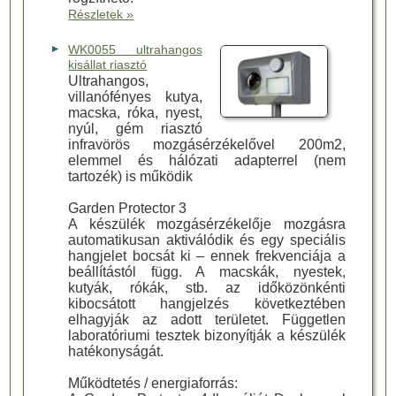
Részletek »
WK0055 ultrahangos
kisállat riasztó
Ultrahangos,
villanófényes kutya,
macska, róka, nyest,
nyúl, gém riasztó
infravörös mozgásérzékelővel 200m2,
elemmel és hálózati adapterrel (nem
tartozék) is működik
Garden Protector 3
A készülék mozgásérzékelője mozgásra
automatikusan aktiválódik és egy speciális
hangjelet bocsát ki – ennek frekvenciája a
beállítástól függ. A macskák, nyestek,
kutyák, rókák, stb. az időközönkénti
kibocsátott hangjelzés következtében
elhagyják az adott területet. Független
laboratóriumi tesztek bizonyítják a készülék
hatékonyságát.
Működtetés / energiaforrás: