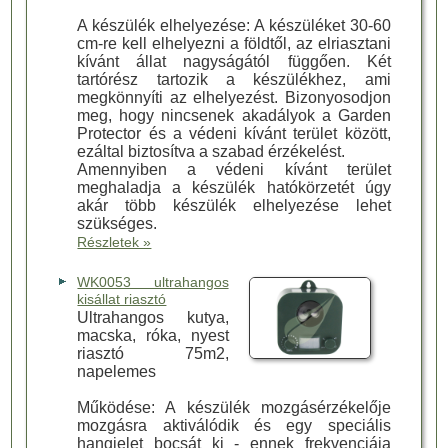
A készülék elhelyezése: A készüléket 30-60
cm-re kell elhelyezni a földtől, az elriasztani
kívánt állat nagyságától függően. Két
tartórész tartozik a készülékhez, ami
megkönnyíti az elhelyezést. Bizonyosodjon
meg, hogy nincsenek akadályok a Garden
Protector és a védeni kívánt terület között,
ezáltal biztosítva a szabad érzékelést.
Amennyiben a védeni kívánt terület
meghaladja a készülék hatókörzetét úgy
akár több készülék elhelyezése lehet
szükséges.
Részletek »
WK0053 ultrahangos
kisállat riasztó
Ultrahangos kutya,
macska, róka, nyest
riasztó 75m2,
napelemes
Működése: A készülék mozgásérzékelője
mozgásra aktiválódik és egy speciális
hangjelet bocsát ki - ennek frekvenciája