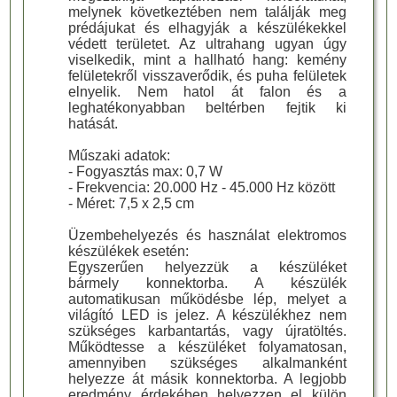
melynek következtében nem találják meg
prédájukat és elhagyják a készülékekkel
védett területet. Az ultrahang ugyan úgy
viselkedik, mint a hallható hang: kemény
felületekről visszaverődik, és puha felületek
elnyelik. Nem hatol át falon és a
leghatékonyabban beltérben fejtik ki
hatását.
Műszaki adatok:
- Fogyasztás max: 0,7 W
- Frekvencia: 20.000 Hz - 45.000 Hz között
- Méret: 7,5 x 2,5 cm
Üzembehelyezés és használat elektromos
készülékek esetén:
Egyszerűen helyezzük a készüléket
bármely konnektorba. A készülék
automatikusan működésbe lép, melyet a
világító LED is jelez. A készülékhez nem
szükséges karbantartás, vagy újratöltés.
Működtesse a készüléket folyamatosan,
amennyiben szükséges alkalmanként
helyezze át másik konnektorba. A legjobb
eredmény érdekében helyezzen el külön