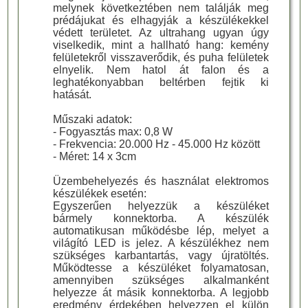
melynek következtében nem találják meg
prédájukat és elhagyják a készülékekkel
védett területet. Az ultrahang ugyan úgy
viselkedik, mint a hallható hang: kemény
felületekről visszaverődik, és puha felületek
elnyelik. Nem hatol át falon és a
leghatékonyabban beltérben fejtik ki
hatását.
Műszaki adatok:
- Fogyasztás max: 0,8 W
- Frekvencia: 20.000 Hz - 45.000 Hz között
- Méret: 14 x 3cm
Üzembehelyezés és használat elektromos
készülékek esetén:
Egyszerűen helyezzük a készüléket
bármely konnektorba. A készülék
automatikusan működésbe lép, melyet a
világító LED is jelez. A készülékhez nem
szükséges karbantartás, vagy újratöltés.
Működtesse a készüléket folyamatosan,
amennyiben szükséges alkalmanként
helyezze át másik konnektorba. A legjobb
eredmény érdekében helyezzen el külön