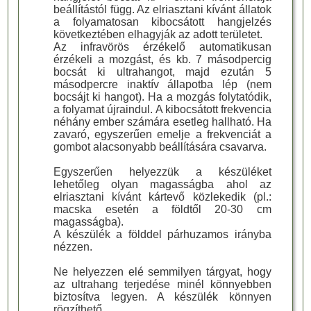
beállítástól függ. Az elriasztani kívánt állatok
a folyamatosan kibocsátott hangjelzés
következtében elhagyják az adott területet.
Az infravörös érzékelő automatikusan
érzékeli a mozgást, és kb. 7 másodpercig
bocsát ki ultrahangot, majd ezután 5
másodpercre inaktív állapotba lép (nem
bocsájt ki hangot). Ha a mozgás folytatódik,
a folyamat újraindul. A kibocsátott frekvencia
néhány ember számára esetleg hallható. Ha
zavaró, egyszerűen emelje a frekvenciát a
gombot alacsonyabb beállítására csavarva.
Egyszerűen helyezzük a készüléket
lehetőleg olyan magasságba ahol az
elriasztani kívánt kártevő közlekedik (pl.:
macska esetén a földtől 20-30 cm
magasságba).
A készülék a földdel párhuzamos irányba
nézzen.
Ne helyezzen elé semmilyen tárgyat, hogy
az ultrahang terjedése minél könnyebben
biztosítva legyen. A készülék könnyen
rögzíthető.