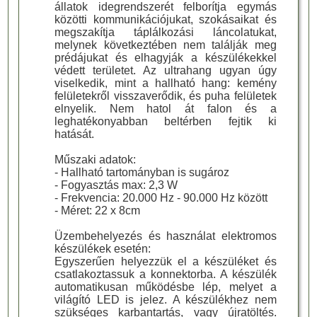
állatok idegrendszerét felborítja egymás
közötti kommunikációjukat, szokásaikat és
megszakítja táplálkozási láncolatukat,
melynek következtében nem találják meg
prédájukat és elhagyják a készülékekkel
védett területet. Az ultrahang ugyan úgy
viselkedik, mint a hallható hang: kemény
felületekről visszaverődik, és puha felületek
elnyelik. Nem hatol át falon és a
leghatékonyabban beltérben fejtik ki
hatását.
Műszaki adatok:
- Hallható tartományban is sugároz
- Fogyasztás max: 2,3 W
- Frekvencia: 20.000 Hz - 90.000 Hz között
- Méret: 22 x 8cm
Üzembehelyezés és használat elektromos
készülékek esetén:
Egyszerűen helyezzük el a készüléket és
csatlakoztassuk a konnektorba. A készülék
automatikusan működésbe lép, melyet a
világító LED is jelez. A készülékhez nem
szükséges karbantartás, vagy újratöltés.