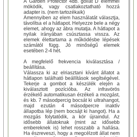
A Garden Protector 4db. góliát D elemmel
möködik, vagy csatlakoztatható hozzá
adapter is. (nem tartozékaik)
Amennyiben az elem használatát választja,
távolítsa el a hátlapot. Helyezze bele a négy
elemet, ahogy az ábra mutatja. A hátlapot a
nyilak irányában csúsztassa vissza. Az
elemek élettartama a működésbe lépések
számától függ. Jó minőségű elemek
esetében 2-4 hét.
A megfelelő frekvencia kiválasztása /
beállítása.
Válassza ki az elriasztani kívánt állatot a
hátlapon található beállítások segítségével.
Tekerje a gombot a készülék elején a
kiválasztott pozícióba. Az infravörös
érzékelő automatikusan érzékeli a mozgást,
és kb. 7 másodpercig bocsát ki ultrahangot,
majd ezután 4 másodpercre inaktív
állapotba lép (nem bocsájt ki hangot). Ha a
mozgás folytatódik, a kör újraindul. Az
idősebb állatoknak (mint az idősebb
embereknek is) lehet rosszabb a hallása.
Ha észreveszi, hogy a megcélzott állat nem