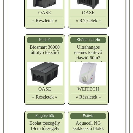
OASE
OASE
« Részletek »
« Részletek »
Kerti tó
Kisállat riasztó
Biosmart 36000
Ultrahangos
átfolyó tószűrő
elemes kártevő
riasztó 60m2
ultrahangos egér
riasztó
OASE
WEITECH
« Részletek »
« Részletek »
Kiegészítők
Esővíz
Ecolat tószegély
Aquacell NG
19cm tószegély
szikkasztó blokk