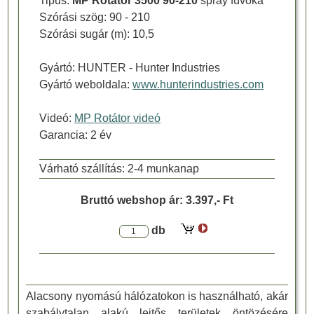
Tipus:
MP Rotátor 3500 90-210
spray fúvóka
Szórási szög: 90 - 210
Szórási sugár (m): 10,5
Gyártó:
HUNTER
- Hunter Industries
Gyártó weboldala:
www.hunterindustries.com
Videó:
MP Rotátor videó
Garancia: 2 év
Várható szállítás: 2-4 munkanap
Bruttó webshop ár:
3.397,- Ft
db
Alacsony nyomású hálózatokon is használható, akár
szabálytalan alakú lejtős területek öntözésére