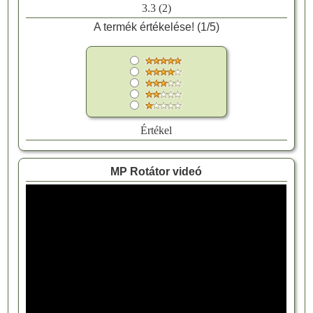
3.3
(
2
)
A termék értékelése! (
1
/
5
)
Értékel
MP Rotátor videó