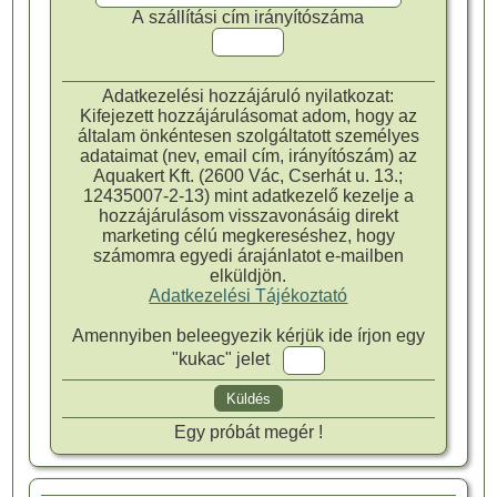
A szállítási cím irányítószáma
Adatkezelési hozzájáruló nyilatkozat:
Kifejezett hozzájárulásomat adom, hogy az
általam önkéntesen szolgáltatott személyes
adataimat (nev, email cím, irányítószám) az
Aquakert Kft. (2600 Vác, Cserhát u. 13.;
12435007-2-13) mint adatkezelő kezelje a
hozzájárulásom visszavonásáig direkt
marketing célú megkereséshez, hogy
számomra egyedi árajánlatot e-mailben
elküldjön.
Adatkezelési Tájékoztató
Amennyiben beleegyezik kérjük ide írjon egy
"kukac" jelet
Egy próbát megér !